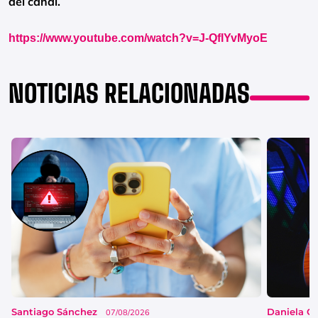
del canal.
https://www.youtube.com/watch?v=J-QflYvMyoE
NOTICIAS RELACIONADAS
Santiago Sánchez
Daniela G
07/08/2026