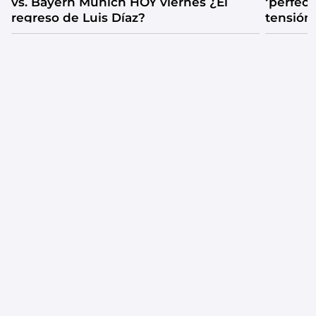
vs. Bayern Múnich HOY viernes ¿El
‘perfecta
regreso de Luis Díaz?
tensión
catarsis