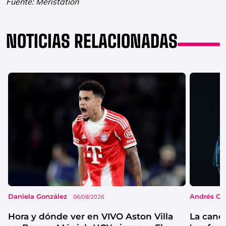
Fuente: Meristation
NOTICIAS RELACIONADAS
Daniela González
Andrés Co
06/08/2026
Hora y dónde ver en VIVO Aston Villa
La canc