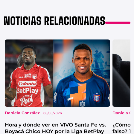
NOTICIAS RELACIONADAS
Daniela González
Daniela G
08/08/2026
Hora y dónde ver en VIVO Santa Fe vs.
¿Cómo s
Boyacá Chico HOY por la Liga BetPlay
falso? 