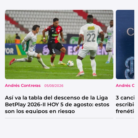
Andrés Contreras
Andrés Co
05/08/2026
Así va la tabla del descenso de la Liga
3 canci
BetPlay 2026-II HOY 5 de agosto: estos
escribió
son los equipos en riesgo
frenétic