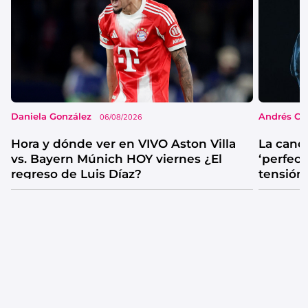
Daniela González
Andrés Co
06/08/2026
Hora y dónde ver en VIVO Aston Villa
La canc
vs. Bayern Múnich HOY viernes ¿El
‘perfecta
regreso de Luis Díaz?
tensión
catarsis