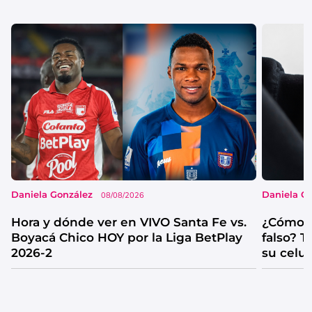
Daniela González
Daniela G
08/08/2026
Hora y dónde ver en VIVO Santa Fe vs.
¿Cómo s
Boyacá Chico HOY por la Liga BetPlay
falso? 
2026-2
su celul