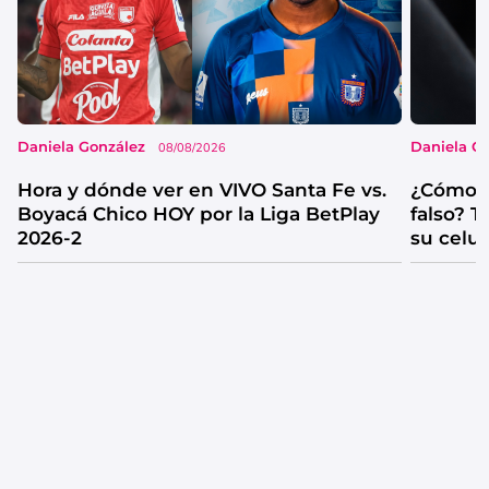
Daniela González
Daniela G
08/08/2026
Hora y dónde ver en VIVO Santa Fe vs.
¿Cómo s
Boyacá Chico HOY por la Liga BetPlay
falso? 
2026-2
su celul