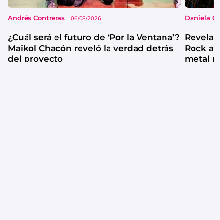
Andrés Contreras
Daniela G
06/08/2026
¿Cuál será el futuro de ‘Por la Ventana’?
Revelan
Maikol Chacón reveló la verdad detrás
Rock al
del proyecto
metal 