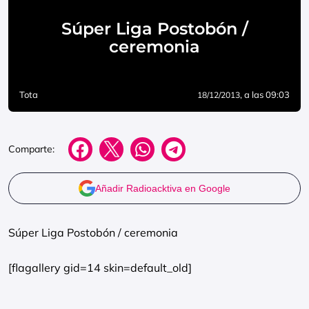
Súper Liga Postobón /
ceremonia
Tota
, a las 09:03
18/12/2013
Comparte:
Añadir Radioacktiva en Google
Súper Liga Postobón / ceremonia
[flagallery gid=14 skin=default_old]