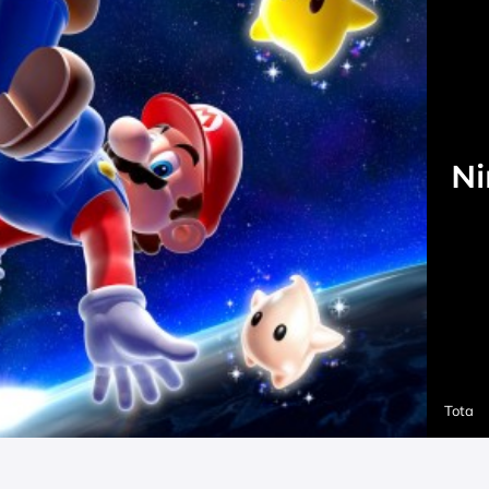
Ni
Tota