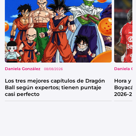
Daniela González
Daniela G
08/08/2026
Los tres mejores capítulos de Dragón
Hora y 
Ball según expertos; tienen puntaje
Boyacá 
casi perfecto
2026-2