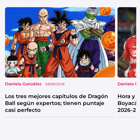
Daniela González
Daniela G
08/08/2026
Los tres mejores capítulos de Dragón
Hora y 
Ball según expertos; tienen puntaje
Boyacá 
casi perfecto
2026-2