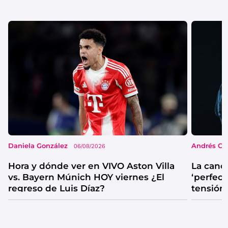
Daniela González
Andrés Co
06/08/2026
Hora y dónde ver en VIVO Aston Villa
La canc
vs. Bayern Múnich HOY viernes ¿El
‘perfecta
regreso de Luis Díaz?
tensión
catarsis