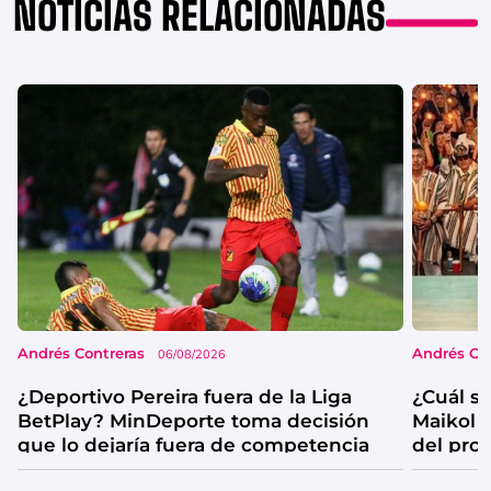
NOTICIAS RELACIONADAS
Andrés Contreras
Andrés Co
06/08/2026
¿Deportivo Pereira fuera de la Liga
¿Cuál se
BetPlay? MinDeporte toma decisión
Maikol 
que lo dejaría fuera de competencia
del pro