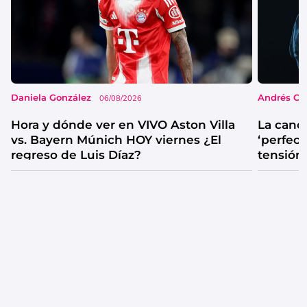
Daniela González
Andrés Co
06/08/2026
Hora y dónde ver en VIVO Aston Villa
La canc
vs. Bayern Múnich HOY viernes ¿El
‘perfecta
regreso de Luis Díaz?
tensión
catarsis