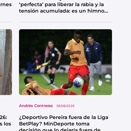
ernes
‘perfecta’ para liberar la rabia y la
tensión acumulada: es un himno
de catarsis
Andrés Contreras
06/08/2026
26:
¿Deportivo Pereira fuera de la Liga
s los
BetPlay? MinDeporte toma
decisión que lo dejaría fuera de