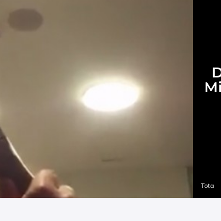
D
Mi
Tota