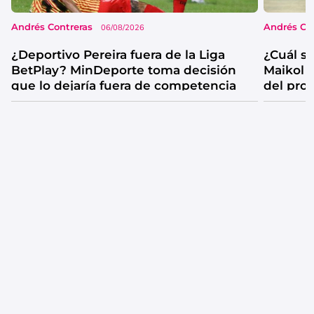
Andrés Contreras
Andrés Co
06/08/2026
¿Deportivo Pereira fuera de la Liga
¿Cuál se
BetPlay? MinDeporte toma decisión
Maikol 
que lo dejaría fuera de competencia
del pro