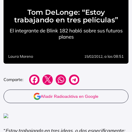
Tom DeLonge: “Estoy
trabajando en tres películas”
El integrante de Blink 182 habló sobre sus futuros
planes
Laura Moreno
, a las 08:51
15/02/2012
Comparte:
Añadir Radioacktiva en Google
“
Estoy trabajando en tres ideas, o dos especificamente;