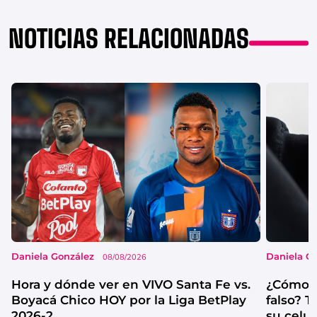
NOTICIAS RELACIONADAS
Daniela González
Daniela G
08/08/2026
Hora y dónde ver en VIVO Santa Fe vs.
¿Cómo s
Boyacá Chico HOY por la Liga BetPlay
falso? 
2026-2
su celul