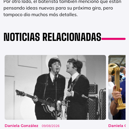
Por otro lado, el baterista también mencionó que están
pensando ideas nuevas para su próxima gira, pero
tampoco dio muchos más detalles.
NOTICIAS RELACIONADAS
Daniela González
Daniela G
09/08/2026