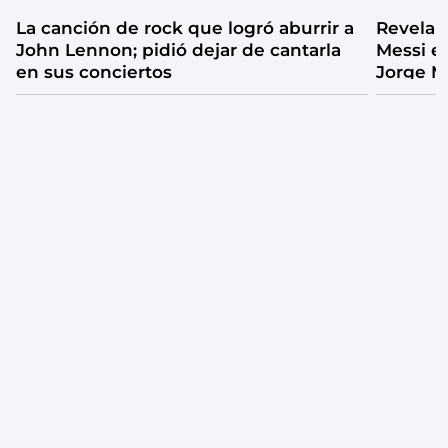
La canción de rock que logró aburrir a
Revelan
John Lennon; pidió dejar de cantarla
Messi e
en sus conciertos
Jorge M