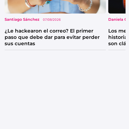
Santiago Sánchez
Daniela G
07/08/2026
¿Le hackearon el correo? El primer
Los mejo
paso que debe dar para evitar perder
historia
sus cuentas
son clá