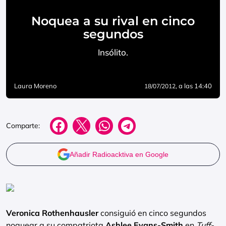
Noquea a su rival en cinco
segundos
Insólito.
Laura Moreno
, a las 14:40
18/07/2012
Comparte:
Añadir Radioacktiva en Google
Veronica Rothenhausler
consiguió en cinco segundos
noquear a su compatriota
Ashlee Evans-Smith
en
Tuff-