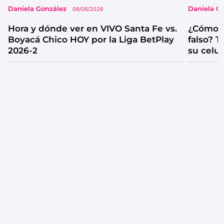
Daniela González
Daniela G
08/08/2026
Hora y dónde ver en VIVO Santa Fe vs.
¿Cómo s
Boyacá Chico HOY por la Liga BetPlay
falso? 
2026-2
su celul