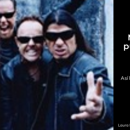
p
Así 
Laura