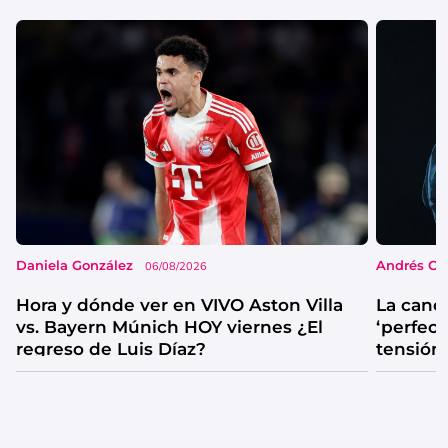
Daniela González
Andrés Co
06/08/2026
Hora y dónde ver en VIVO Aston Villa
La canc
vs. Bayern Múnich HOY viernes ¿El
‘perfecta
regreso de Luis Díaz?
tensión
catarsis