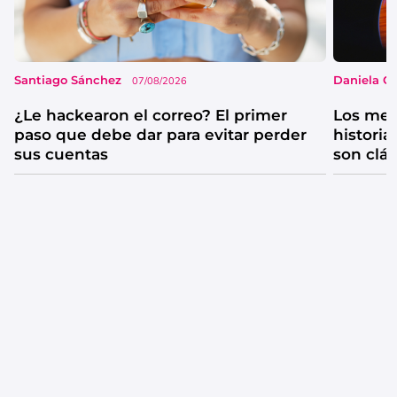
Santiago Sánchez
Daniela G
07/08/2026
¿Le hackearon el correo? El primer
Los mejo
paso que debe dar para evitar perder
historia
sus cuentas
son clá