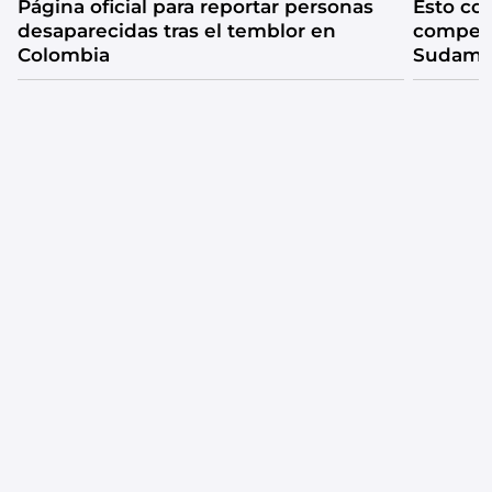
Página oficial para reportar personas
Esto co
desaparecidas tras el temblor en
compet
Colombia
Sudamer