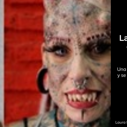
L
Una 
y se
Laura