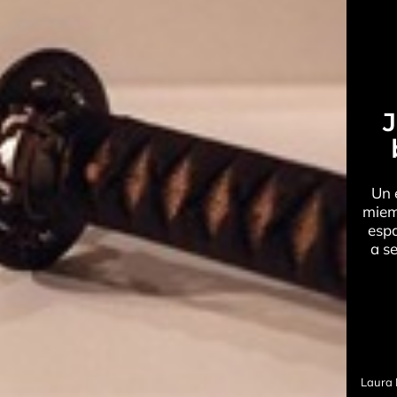
J
Un 
miem
espa
a s
Laura