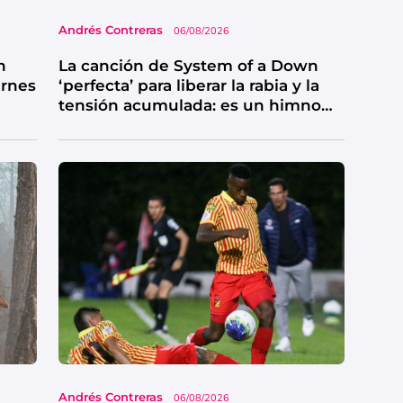
Andrés Contreras
06/08/2026
n
La canción de System of a Down
ernes
‘perfecta’ para liberar la rabia y la
tensión acumulada: es un himno
de catarsis
Andrés Contreras
06/08/2026