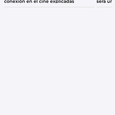
conexión en el cine explicadas
será un