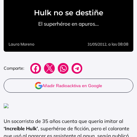
Hulk no se destiñe
El superhéroe en apuros…
Laura Moreno
, a las 08:08
31/05/2012
Comparte:
Añadir Radioacktiva en Google
Un socorrista de 35 años cuenta que quería imitar al
‘Increíble Hulk’
, superhéroe de ficción, pero el colorante
que usó al parecer es resistente al agua, según publicó