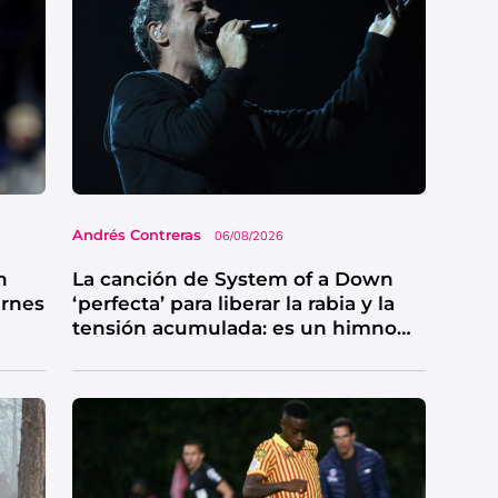
Andrés Contreras
06/08/2026
n
La canción de System of a Down
ernes
‘perfecta’ para liberar la rabia y la
tensión acumulada: es un himno
de catarsis