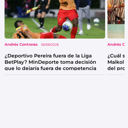
Andrés Contreras
Andrés Co
06/08/2026
¿Deportivo Pereira fuera de la Liga
¿Cuál se
BetPlay? MinDeporte toma decisión
Maikol 
que lo dejaría fuera de competencia
del pro