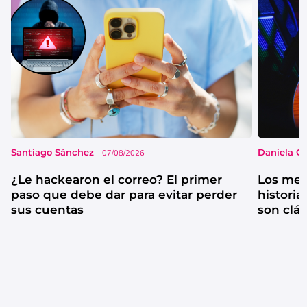
Santiago Sánchez
Daniela G
07/08/2026
¿Le hackearon el correo? El primer
Los mejo
paso que debe dar para evitar perder
historia
sus cuentas
son clá