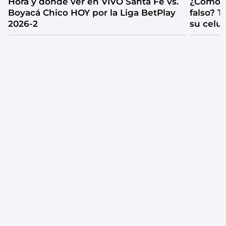
Hora y dónde ver en VIVO Santa Fe vs.
¿Cómo s
Boyacá Chico HOY por la Liga BetPlay
falso? 
2026-2
su celul