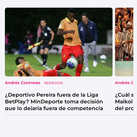
Andrés Contreras
Andrés Co
06/08/2026
¿Deportivo Pereira fuera de la Liga
¿Cuál se
BetPlay? MinDeporte toma decisión
Maikol 
que lo dejaría fuera de competencia
del pro