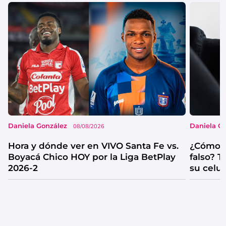
Daniela González
Daniela G
08/08/2026
Hora y dónde ver en VIVO Santa Fe vs.
¿Cómo s
Boyacá Chico HOY por la Liga BetPlay
falso? 
2026-2
su celul