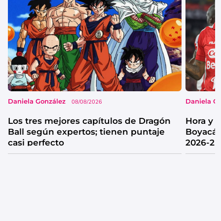
Daniela González
Daniela G
08/08/2026
Los tres mejores capítulos de Dragón
Hora y 
Ball según expertos; tienen puntaje
Boyacá 
casi perfecto
2026-2