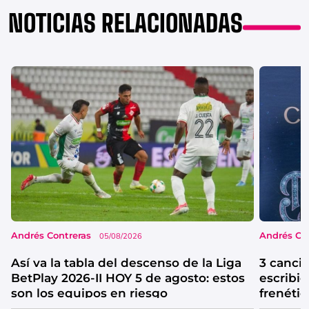
NOTICIAS RELACIONADAS
Andrés Contreras
Andrés Co
05/08/2026
Así va la tabla del descenso de la Liga
3 canci
BetPlay 2026-II HOY 5 de agosto: estos
escribió
son los equipos en riesgo
frenétic