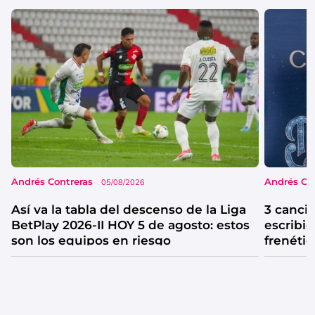
Andrés Contreras
Andrés Co
05/08/2026
Así va la tabla del descenso de la Liga
3 canci
BetPlay 2026-II HOY 5 de agosto: estos
escribió
son los equipos en riesgo
frenétic