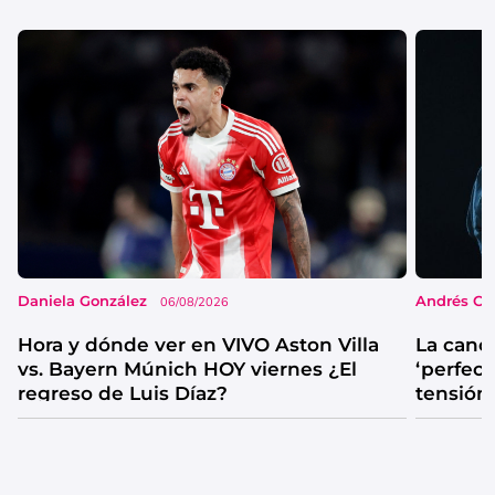
Daniela González
Andrés Co
06/08/2026
Hora y dónde ver en VIVO Aston Villa
La canc
vs. Bayern Múnich HOY viernes ¿El
‘perfecta
regreso de Luis Díaz?
tensión
catarsis