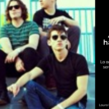
h
La a
ser
Laura