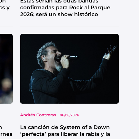
on
Estas serían las otras bandas
cs y
confirmadas para Rock al Parque
2026; será un show histórico
Andrés Contreras
06/08/2026
n
La canción de System of a Down
ernes
‘perfecta’ para liberar la rabia y la