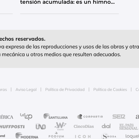
tensión acumulada: es un himno
de catarsis
echos reservados.
 expresa de las reproducciones y usos de las obras y otra
ra mecánica u otros medios que resulten adecuados.
oras
Aviso Legal
Política de Privacidad
Política de Cookies
C