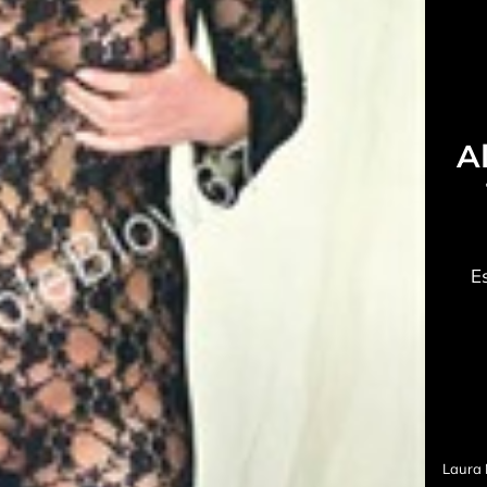
A
E
Laura