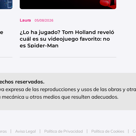
Laura
05/08/2026
ue
¿Lo ha jugado? Tom Holland reveló
cuál es su videojuego favorito: no
es Spider-Man
echos reservados.
 expresa de las reproducciones y usos de las obras y otra
ra mecánica u otros medios que resulten adecuados.
oras
Aviso Legal
Política de Privacidad
Política de Cookies
C