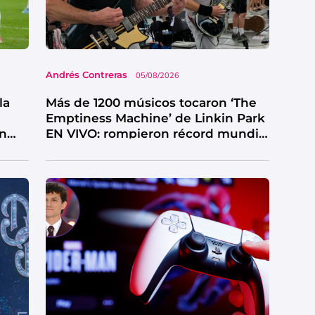
Andrés Contreras
05/08/2026
la
Más de 1200 músicos tocaron ‘The
Emptiness Machine’ de Linkin Park
en
EN VIVO: rompieron récord mundial
y así sonó