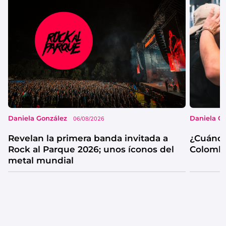
Daniela González
Daniela G
06/08/2026
Revelan la primera banda invitada a
¿Cuándo
Rock al Parque 2026; unos íconos del
Colombi
metal mundial