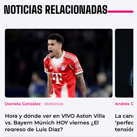
NOTICIAS RELACIONADAS
Daniela González
Andrés Co
06/08/2026
Hora y dónde ver en VIVO Aston Villa
La canc
vs. Bayern Múnich HOY viernes ¿El
‘perfecta
regreso de Luis Díaz?
tensión
catarsis