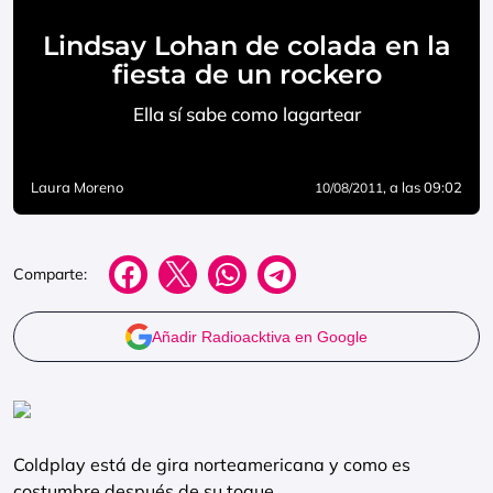
Lindsay Lohan de colada en la
fiesta de un rockero
Ella sí sabe como lagartear
Laura Moreno
, a las 09:02
10/08/2011
Comparte:
Añadir Radioacktiva en Google
Coldplay está de gira norteamericana y como es
costumbre después de su toque