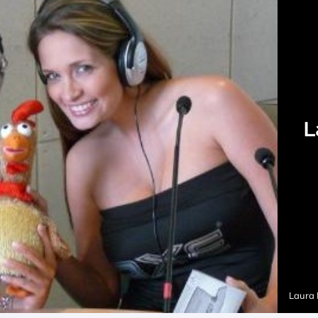
L
Laura