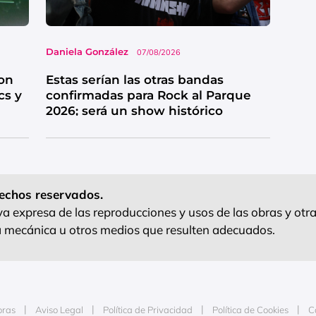
Daniela González
07/08/2026
on
Estas serían las otras bandas
cs y
confirmadas para Rock al Parque
2026; será un show histórico
echos reservados.
 expresa de las reproducciones y usos de las obras y otra
ra mecánica u otros medios que resulten adecuados.
oras
Aviso Legal
Política de Privacidad
Política de Cookies
C