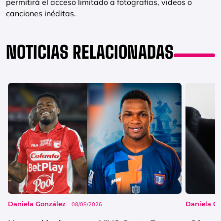
permitirá el acceso limitado a fotografías, videos o
canciones inéditas.
NOTICIAS RELACIONADAS
Daniela González
Daniela G
08/08/2026