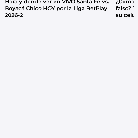
Hora y dónde ver en VIVO Santa Fe vs.
¿Cómo s
Boyacá Chico HOY por la Liga BetPlay
falso? 
2026-2
su celul