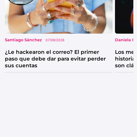
Santiago Sánchez
Daniela G
07/08/2026
¿Le hackearon el correo? El primer
Los mejo
paso que debe dar para evitar perder
historia
sus cuentas
son clá