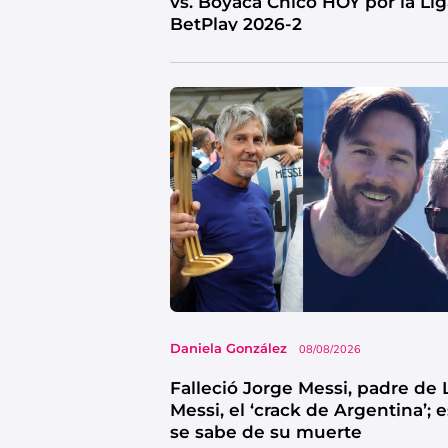
vs. Boyacá Chico HOY por la Li
BetPlay 2026-2
Daniela González
08/08/2026
Falleció Jorge Messi, padre de 
Messi, el ‘crack de Argentina’; 
se sabe de su muerte