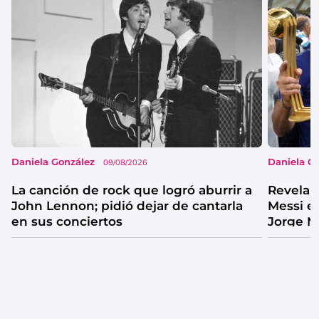
Daniela González
Daniela G
09/08/2026
La canción de rock que logró aburrir a
Revelan
John Lennon; pidió dejar de cantarla
Messi e
en sus conciertos
Jorge M