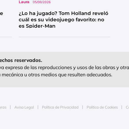
Laura
05/08/2026
ue
¿Lo ha jugado? Tom Holland reveló
cuál es su videojuego favorito: no
es Spider-Man
echos reservados.
 expresa de las reproducciones y usos de las obras y otra
ra mecánica u otros medios que resulten adecuados.
oras
Aviso Legal
Política de Privacidad
Política de Cookies
C