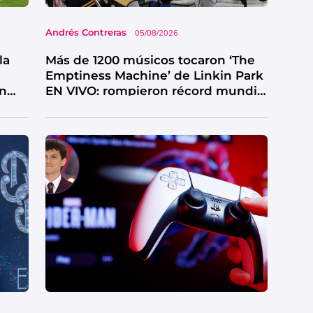
Andrés Contreras
05/08/2026
la
Más de 1200 músicos tocaron ‘The
Emptiness Machine’ de Linkin Park
en
EN VIVO: rompieron récord mundial
y así sonó